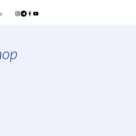
p
hop