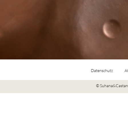
Datenschutz
A
© Suhana&Castano 