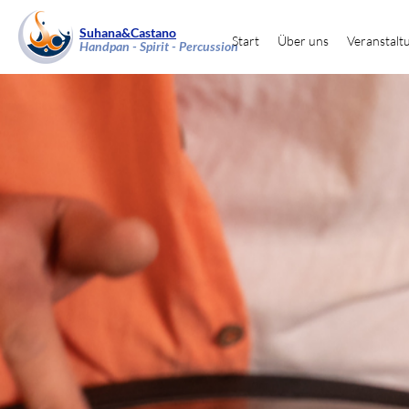
Suhana&Castano
Start
Über uns
Veranstalt
Handpan - Spirit - Percussion