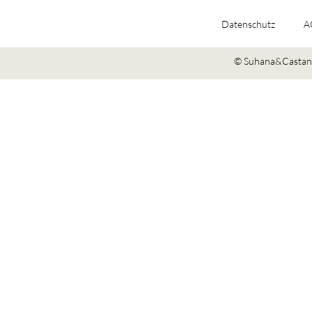
Datenschutz
A
© Suhana&Castano 