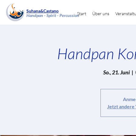
Suhana&Castano
Start
Über uns
Veranstalt
Handpan - Spirit - Percussion
Handpan Kon
So., 21. Juni
  |  
Anmel
Jetzt andere