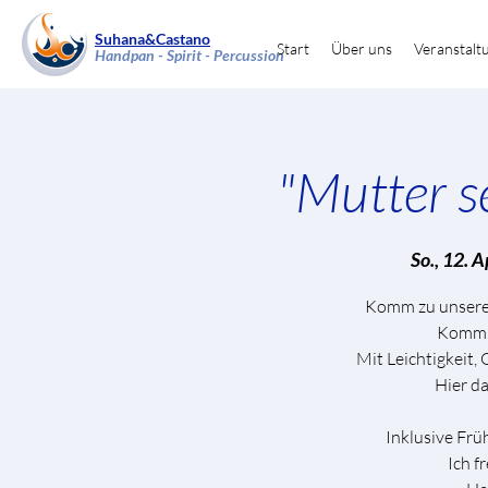
Suhana&Castano
Start
Über uns
Veranstalt
Handpan - Spirit - Percussion
"Mutter s
So., 12. A
Komm zu unserem
Komm, 
Mit Leichtigkeit,
Hier da
Inklusive Frü
Ich f