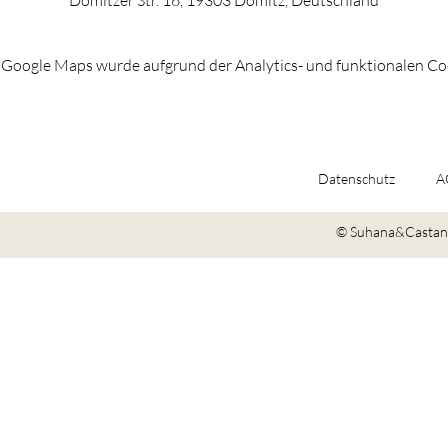
Dömitzer Str. 16, 19303 Dömitz, Deutschland
Google Maps wurde aufgrund der Analytics- und funktionalen Coo
Datenschutz
A
© Suhana&Castano 